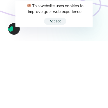
This website uses cookies to
Ontmoet Emma.
Creatief, data-driven en
improve your web experience.
ltijd on top of trends.
Accept
mma analyseert, schrijft en publiceert
neller dan je team kan brainstormen.