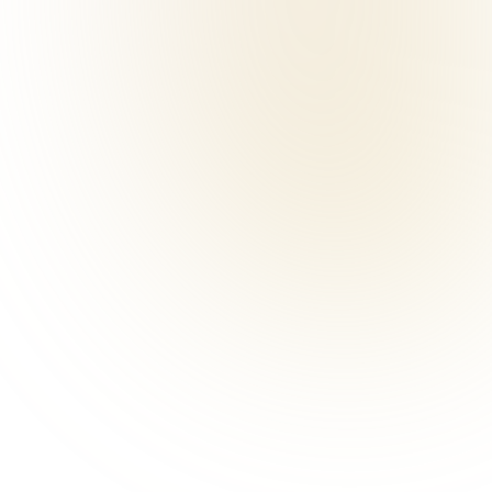
Marketing - Emma
Roos schrijft social posts, blogs,
nieuwsbrieven en landingspagina’s.
Houdt rekening met doelgroep, tone-
of-voice en SEO.
Ontmoet Emma.