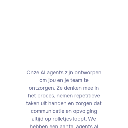
Custom agent
We bouwen ook AI agents die volledig
aansluiten op jullie specifieke processen
en wensen. Vraag naar de
mogelijkheden.
Onze AI agents zijn ontworpen
om jou en je team te
ontzorgen. Ze denken mee in
het proces, nemen repetitieve
taken uit handen en zorgen dat
communicatie en opvolging
altijd op rolletjes loopt. We
hebben een aantal agents al