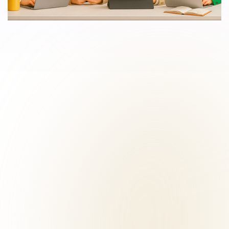
Sales - Max
Bewaakt deals, heractiveert leads en
helpt bij leadkwalificatie. Brengt meteen
de beste kansen in beeld.
Ontmoet
Max.