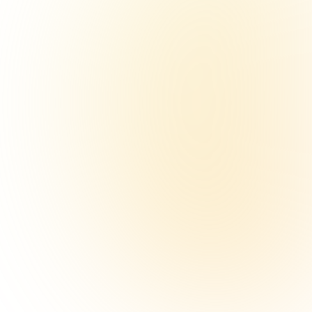
Marketing
Ontmoet Emma.
Creatief, data-driven
en altijd on top of trends.
Emma analyseert, schrijft en publiceert
sneller dan je team kan brainstormen.
Sales
Ontmoet Max.
Energiek, overtuigend en