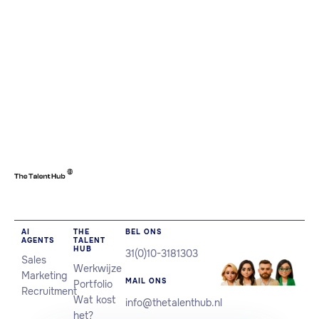
Roos vindt het juiste talent en laat
sollicitanten zich welkom voelen.
AI
THE
BEL ONS
AGENTS
TALENT
HUB
31(0)10-3181303
Sales
Werkwijze
Marketing
MAIL ONS
Portfolio
Recruitment
Wat kost
info@thetalenthub.nl
het?