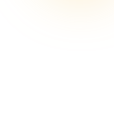
altijd aan het opvolgen.
Max mist nooit een lead en weet precies
wanneer hij moet toeslaan.
HR/ Recruitment
Ontmoet Roos. Mensgericht én
analytisch: de perfecte combinatie.